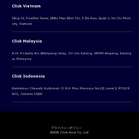
Clisk Vietnam
Tầng 10, FiveStar Tower, 28Bis Mạc Đĩnh Chi, P. Đa Kao, Quận 1, Ho Chi Minh
city, Vietnam
Clisk Malaysia
A-15-9 Liberty Arc @Ampang Ukay,
Jln Ulu Kelang, 68000 Ampang,
Selang
or, Malaysia
Clisk Indonesia
Kantorkuu Citywalk Sudirman
Jl. K.H. Mas Mansyur No.121 Level 2, RT.10/R
W.11, Jakarta 10220
プライバシーボリシー
©2025 Clisk Asia Co., Ltd.