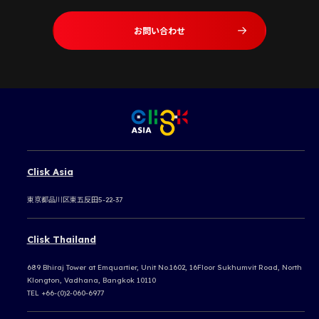
お問い合わせ
Clisk Asia
東京都品川区東五反田5-22-37
Clisk Thailand
689 Bhiraj Tower at Emquartier, Unit No.1602, 16Floor Sukhumvit Road, North
Klongton, Vadhana, Bangkok 10110
TEL +66-(0)2-060-6977