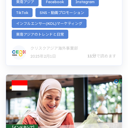
東南アジア
Facebook
Instagram
TikTok
SNS・動画プロモーション
インフルエンサー(KOL)マーケティング
東南アジアのトレンドと日常
クリスクアジア海外事業部
11分
で読めます
2025年2月1日