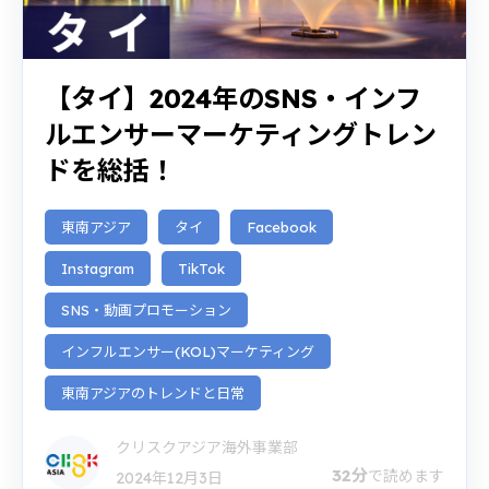
【タイ】2024年のSNS・インフ
ルエンサーマーケティングトレン
ドを総括！
東南アジア
タイ
Facebook
Instagram
TikTok
SNS・動画プロモーション
インフルエンサー(KOL)マーケティング
東南アジアのトレンドと日常
クリスクアジア海外事業部
32分
で読めます
2024年12月3日