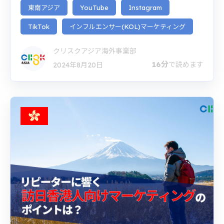
東南アジア
YouTube
Instagram
TikTok
インフルエンサー(KOL)マーケティング
クリスクアジア海外事業部
16分
で読めます
2024年8月20日