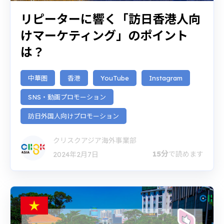
リピーターに響く「訪日香港人向
けマーケティング」のポイント
は？
中華圏
香港
YouTube
Instagram
SNS・動画プロモーション
訪日外国人向けプロモーション
クリスクアジア海外事業部
15分
で読めます
2024年2月7日