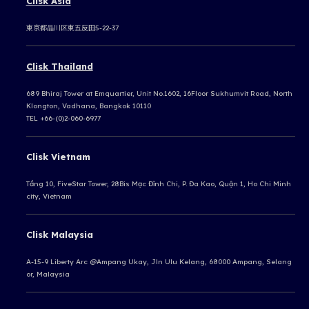
Clisk Asia
東京都品川区東五反田5-22-37
Clisk Thailand
689 Bhiraj Tower at Emquartier, Unit No.1602, 16Floor Sukhumvit Road, North
Klongton, Vadhana, Bangkok 10110
TEL +66-(0)2-060-6977
Clisk Vietnam
Tầng 10, FiveStar Tower, 28Bis Mạc Đĩnh Chi, P. Đa Kao, Quận 1, Ho Chi Minh
city, Vietnam
Clisk Malaysia
A-15-9 Liberty Arc @Ampang Ukay,
Jln Ulu Kelang, 68000 Ampang,
Selang
or, Malaysia