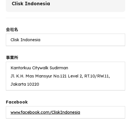
Clisk Indonesia
会社名
Clisk Indonesia
事業所
Kantorkuu Citywalk Sudirman
Jl. K.H. Mas Mansyur No.121 Level 2, RT.10/RW.11,
Jakarta 10220
Facebook
www.facebook.com/CliskIndonesia