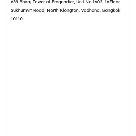
689 Bhiraj Tower at Emquartier, Unit No.1602, 16Floor
Sukhumvit Road, North Klongton, Vadhana, Bangkok
10110