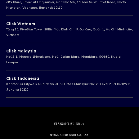
689 Bhiraj Tower at Emquartier, Unit No.1602, 16Floor Sukhumvit Road, North
Klongton, Vadhana, Bangkok 10110
Clisk Vietnam
Tầng 10, FiveStar Tower, 28Bis Mạc Đĩnh Chi, P. Đa Kao, Quận 1, Ho Chi Minh city,
Vietnam
Clisk Malaysia
No.15-1, Menara 1Montkiara, No.1, Jalan kiara, Montkiara, 50480, Kuala
Lumpur
Clisk Indonesia
Kantorkuu Citywalk Sudirman Jl. K.H. Mas Mansyur No.121 Level 2, RT.10/RW.11,
Jakarta 10220
個人情報保護に関して
©2025 Clisk Asia Co., Ltd.