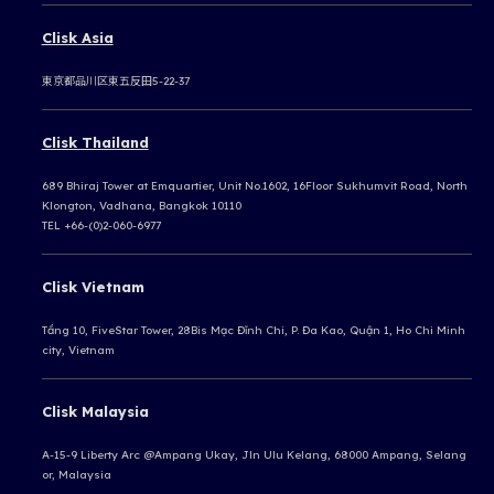
Clisk Asia
東京都品川区東五反田5-22-37
Clisk Thailand
689 Bhiraj Tower at Emquartier, Unit No.1602, 16Floor Sukhumvit Road, North
Klongton, Vadhana, Bangkok 10110
TEL +66-(0)2-060-6977
Clisk Vietnam
Tầng 10, FiveStar Tower, 28Bis Mạc Đĩnh Chi, P. Đa Kao, Quận 1, Ho Chi Minh
city, Vietnam
Clisk Malaysia
A-15-9 Liberty Arc @Ampang Ukay,
Jln Ulu Kelang, 68000 Ampang,
Selang
or, Malaysia