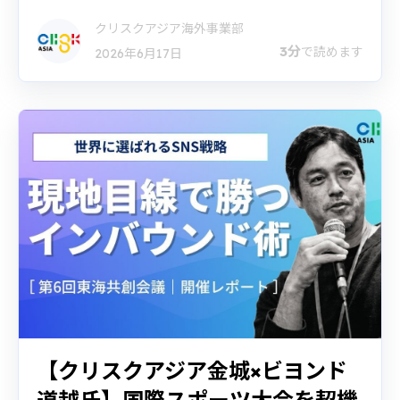
クリスクアジア海外事業部
3分
で読めます
2026年6月17日
【クリスクアジア金城×ビヨンド
道越氏】国際スポーツ大会を契機