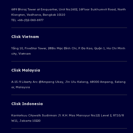
689 Bhiraj Tower at Emquartier, Unit No.1602, 16Floor Sukhumvit Road, North
Klongton, Vadhana, Bangkok 10110
TEL +66-(0)2-060-6977
Clisk Vietnam
Tầng 10, FiveStar Tower, 28Bis Mạc Đĩnh Chi, P. Đa Kao, Quận 1, Ho Chi Minh
city, Vietnam
Clisk Malaysia
A-15-9 Liberty Arc @Ampang Ukay,
Jln Ulu Kelang, 68000 Ampang,
Selang
or, Malaysia
Clisk Indonesia
Kantorkuu Citywalk Sudirman
Jl. K.H. Mas Mansyur No.121 Level 2, RT.10/R
W.11, Jakarta 10220