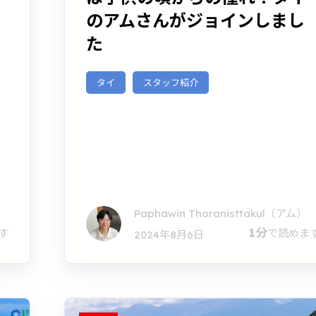
のアムさんがジョインしまし
た
タイ
スタッフ紹介
Paphawin Thoranisttakul（アム）
1分
す
で読めま
2024年8月6日