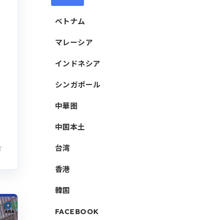
ベトナム
マレーシア
インドネシア
シンガポール
中華圏
中国本土
台湾
す
香港
韓国
FACEBOOK