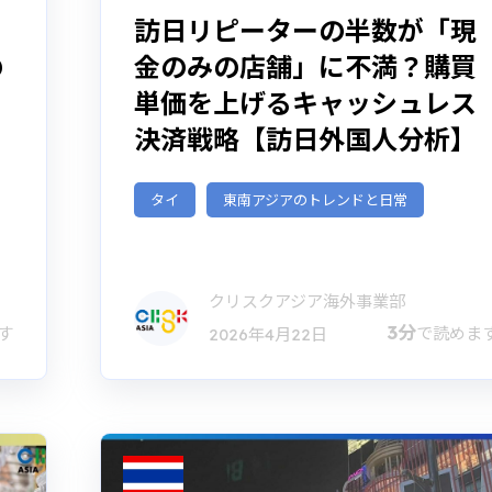
訪日リピーターの半数が「現
の
金のみの店舗」に不満？購買
日
単価を上げるキャッシュレス
決済戦略【訪日外国人分析】
タイ
東南アジアのトレンドと日常
クリスクアジア海外事業部
3分
す
で読めま
2026年4月22日