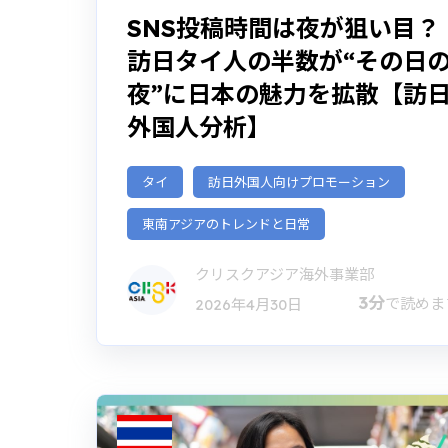
SNS投稿時間は夜が狙い目？
訪日タイ人の半数が“その日
夜”に日本の魅力を拡散【訪
外国人分析】
タイ
訪日外国人向けプロモーション
東南アジアのトレンドと日常
クリスクアジア海外事業部
3分
で読めま
2026年4月30日