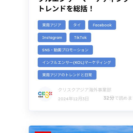
トレンドを総括！
東南アジア
タイ
Facebook
Instagram
TikTok
SNS・動画プロモーション
インフルエンサー(KOL)マーケティング
東南アジアのトレンドと日常
クリスクアジア海外事業部
32分
で読めま
2024年12月3日