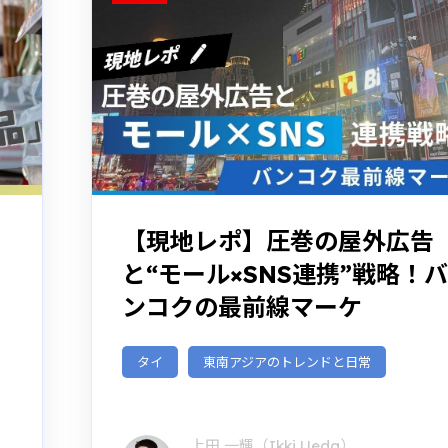
【現地レポ】圧巻の屋外広告
と“モール×SNS連携”戦略！バ
ンコクの最前線マーケ
タイ
東南アジアのトレンドと日常
上田 一輝（Ikki Ueda）