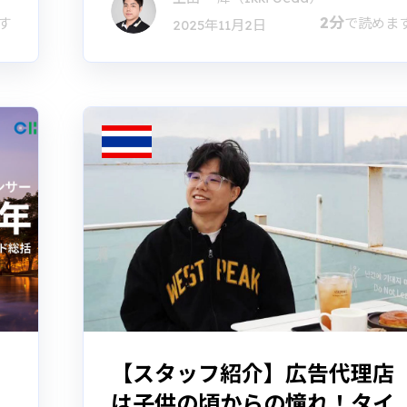
2分
す
で読めま
2025年11月2日
ン
【スタッフ紹介】広告代理店
は子供の頃からの憧れ！タイ