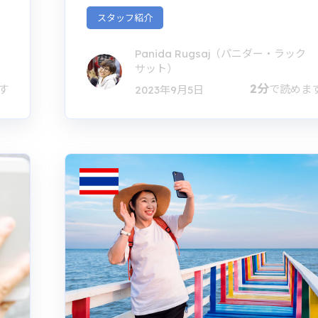
スタッフ紹介
Panida Rugsaj（パニダー・ラック
サット）
2分
す
で読めま
2023年9月5日