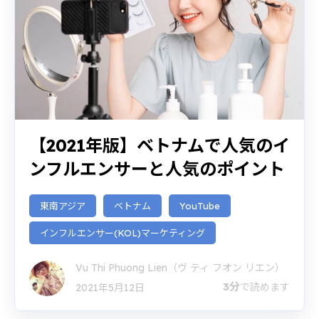
【2021年版】ベトナムで人気のイ
ンフルエンサーと人気のポイント
東南アジア
ベトナム
YouTube
インフルエンサー(KOL)マーケティング
Vu Thi Phuong Lien（ヴ ティ フオン リエン）
3分
で読めます
2021年5月12日