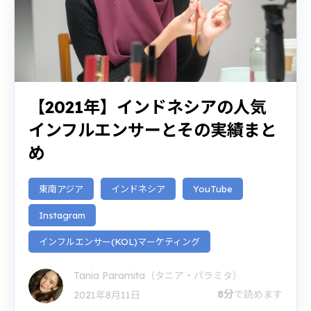
【2021年】インドネシアの人気
インフルエンサーとその実績まと
め
東南アジア
インドネシア
YouTube
Instagram
インフルエンサー(KOL)マーケティング
Tania Paramita（タニア・パラミタ）
8分
で読めます
2021年8月11日