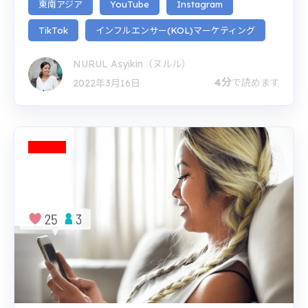
東南アジア
YouTube
Instagram
TikTok
インフルエンサー(KOL)マーケティング
NURUL Asyikin（ヌルル）
4分
で読めます
2022年3月16日