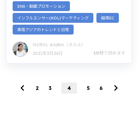
SNS・動画プロモーション
インフルエンサー(KOL)マーケティング
越境EC
東南アジアのトレンドと日常
NURUL Asyikin（ヌルル）
10分
で読めます
2021年3月24日
2
3
4
5
6