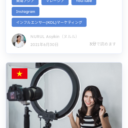
東南アジア
マレーシア
YouTube
Instagram
インフルエンサー(KOL)マーケティング
NURUL Asyikin（ヌルル）
3分
で読めます
2021年6月30日