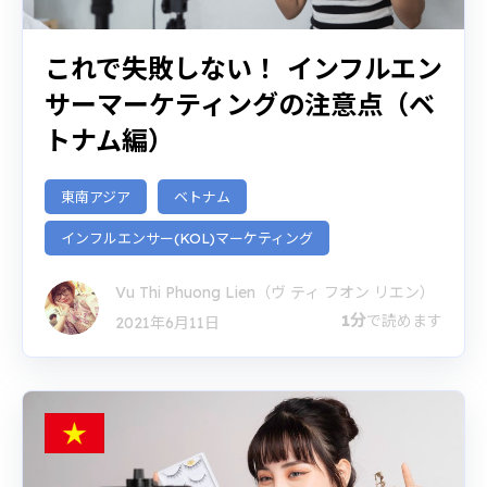
これで失敗しない！ インフルエン
サーマーケティングの注意点（ベ
トナム編）
東南アジア
ベトナム
インフルエンサー(KOL)マーケティング
Vu Thi Phuong Lien（ヴ ティ フオン リエン）
1分
で読めます
2021年6月11日