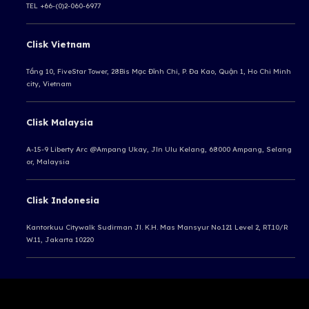
TEL +66-(0)2-060-6977
Clisk Vietnam
Tầng 10, FiveStar Tower, 28Bis Mạc Đĩnh Chi, P. Đa Kao, Quận 1, Ho Chi Minh
city, Vietnam
Clisk Malaysia
A-15-9 Liberty Arc @Ampang Ukay,
Jln Ulu Kelang, 68000 Ampang,
Selang
or, Malaysia
Clisk Indonesia
Kantorkuu Citywalk Sudirman
Jl. K.H. Mas Mansyur No.121 Level 2, RT.10/R
W.11, Jakarta 10220