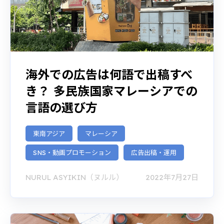
海外での広告は何語で出稿すべ
き？ 多民族国家マレーシアでの
言語の選び方
東南アジア
マレーシア
SNS・動画プロモーション
広告出稿・運用
NURUL ASYIKIN（ヌルル）
2022年7月27日