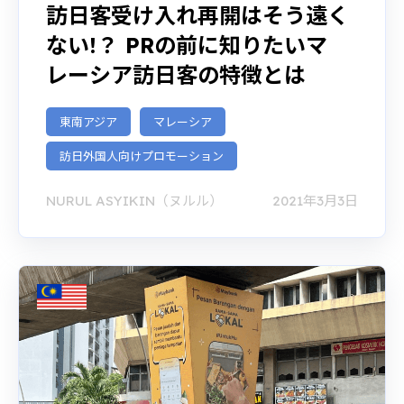
訪日客受け入れ再開はそう遠く
ない!？ PRの前に知りたいマ
レーシア訪日客の特徴とは
東南アジア
マレーシア
訪日外国人向けプロモーション
NURUL ASYIKIN（ヌルル）
2021年3月3日