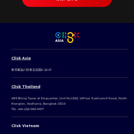
Clisk Asia
東京都品川区東五反田5-22-37
Clisk Thailand
689 Bhiraj Tower at Emquartier, Unit No.1602, 16Floor Sukhumvit Road, North
Klongton, Vadhana, Bangkok 10110
TEL +66-(0)2-060-6977
Clisk Vietnam