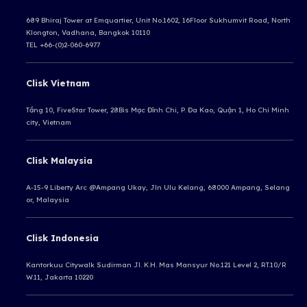
689 Bhiraj Tower at Emquartier, Unit No.1602, 16Floor Sukhumvit Road, North
Klongton, Vadhana, Bangkok 10110
TEL +66-(0)2-060-6977
Clisk Vietnam
Tầng 10, FiveStar Tower, 28Bis Mạc Đĩnh Chi, P. Đa Kao, Quận 1, Ho Chi Minh
city, Vietnam
Clisk Malaysia
A-15-9 Liberty Arc @Ampang Ukay,
Jln Ulu Kelang, 68000 Ampang,
Selang
or, Malaysia
Clisk Indonesia
Kantorkuu Citywalk Sudirman
Jl. K.H. Mas Mansyur No.121 Level 2, RT.10/R
W.11, Jakarta 10220