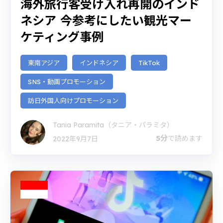
海外旅行客受け入れ再開のインド
ネシア 今参考にしたい観光マー
ケティング事例
東南アジア
インドネシア
TikTok
SNS・動画プロモーション
訪日外国人向けプロモーション
Tania Paramita（タニア・パラミタ）
5分
で読めます
2022年9月7日