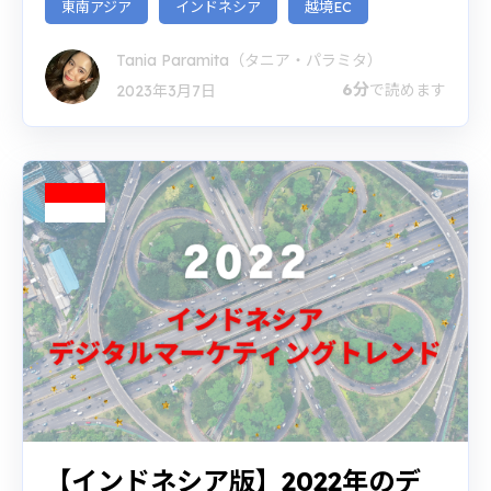
東南アジア
インドネシア
越境EC
Tania Paramita（タニア・パラミタ）
6分
で読めます
2023年3月7日
【インドネシア版】2022年のデ