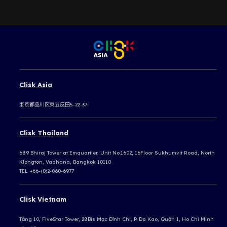
Clisk Asia
東京都品川区東五反田5-22-37
Clisk Thailand
689 Bhiraj Tower at Emquartier, Unit No.1602, 16Floor Sukhumvit Road, North
Klongton, Vadhana, Bangkok 10110
TEL +66-(0)2-060-6977
Clisk Vietnam
Tầng 10, FiveStar Tower, 28Bis Mạc Đĩnh Chi, P. Đa Kao, Quận 1, Ho Chi Minh