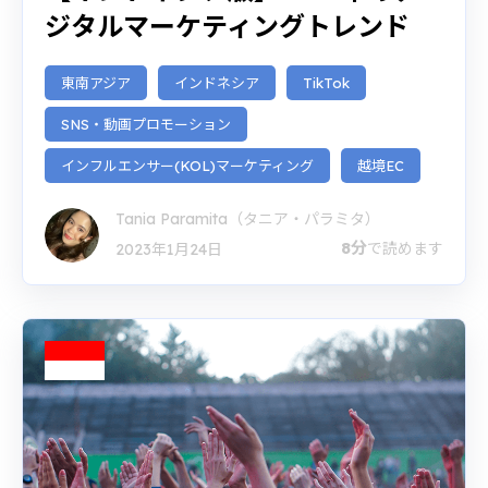
ジタルマーケティングトレンド
東南アジア
インドネシア
TikTok
SNS・動画プロモーション
インフルエンサー(KOL)マーケティング
越境EC
Tania Paramita（タニア・パラミタ）
8分
で読めます
2023年1月24日