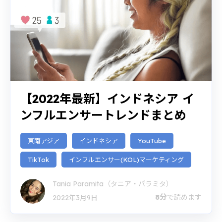
【2022年最新】インドネシア イ
ンフルエンサートレンドまとめ
東南アジア
インドネシア
YouTube
TikTok
インフルエンサー(KOL)マーケティング
Tania Paramita（タニア・パラミタ）
8分
で読めます
2022年3月9日