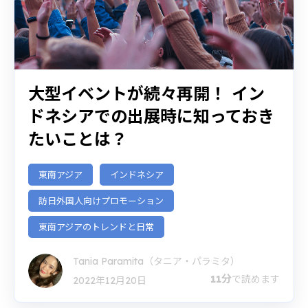
大型イベントが続々再開！ イン
ドネシアでの出展時に知っておき
たいことは？
東南アジア
インドネシア
訪日外国人向けプロモーション
東南アジアのトレンドと日常
Tania Paramita（タニア・パラミタ）
11分
で読めます
2022年12月20日