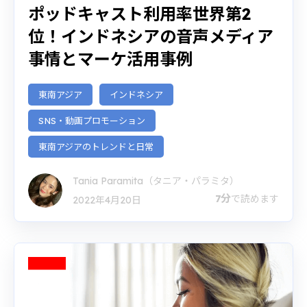
ポッドキャスト利用率世界第2
位！インドネシアの音声メディア
事情とマーケ活用事例
東南アジア
インドネシア
SNS・動画プロモーション
東南アジアのトレンドと日常
Tania Paramita（タニア・パラミタ）
7分
で読めます
2022年4月20日