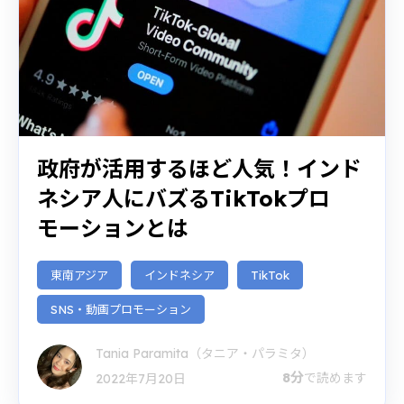
政府が活用するほど人気！インド
ネシア人にバズるTikTokプロ
モーションとは
東南アジア
インドネシア
TikTok
SNS・動画プロモーション
Tania Paramita（タニア・パラミタ）
8分
で読めます
2022年7月20日