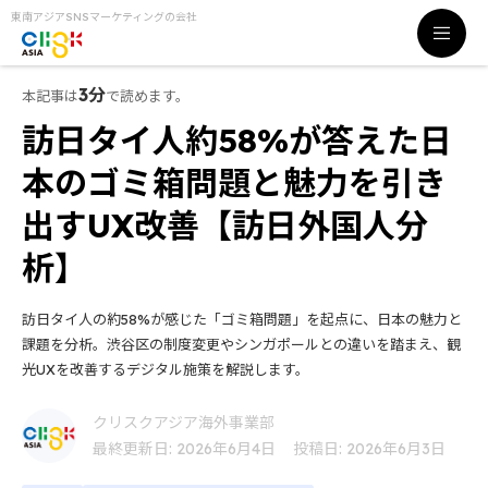
東南アジアSNSマーケティングの会社
3分
本記事は
で読めます。
訪日タイ人約58%が答えた日
本のゴミ箱問題と魅力を引き
出すUX改善【訪日外国人分
析】
訪日タイ人の約58%が感じた「ゴミ箱問題」を起点に、日本の魅力と
課題を分析。渋谷区の制度変更やシンガポールとの違いを踏まえ、観
光UXを改善するデジタル施策を解説します。
クリスクアジア海外事業部
最終更新日: 2026年6月4日
投稿日: 2026年6月3日