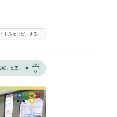
タイトルをコピーする
11
:
1
日本の魅力である電車移動はなぜ難しい？タイ人観光客の75%が「乗り換えが複雑」と回答【訪日外国人調査】
0