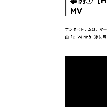
事例①【HO
MV
ホンダベトナムは、マーケ
曲「Đi Về Nhà（