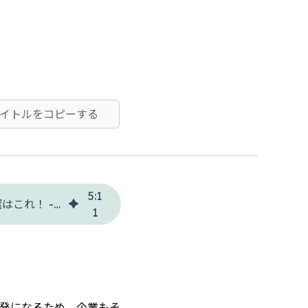
タイトルをコピーする
5
:
1
【注目事例を紹介】2021年のベトナム旧正月（テト）商戦で人気の動画広告3選はこれ！ - クリスク
1
発になるため、企業もそ