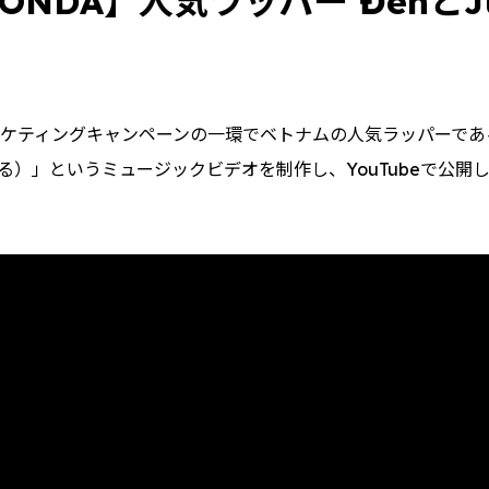
NDA】人気ラッパー ĐenとJus
ティングキャンペーンの一環でベトナムの人気ラッパーであるĐen
家に帰る）」というミュージックビデオを制作し、YouTubeで公開