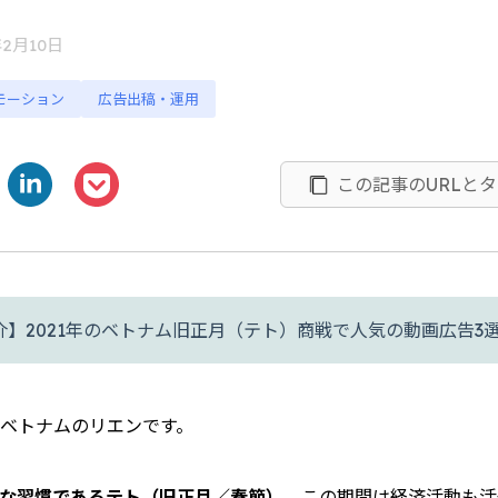
）
年2月10日
モーション
広告出稿・運用
この記事のURLと
ベトナムのリエンです。
な習慣であるテト（旧正月／春節）。
この期間は経済活動も活