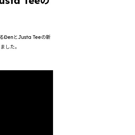
ta Teeの
とJusta Teeの新
しました。