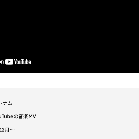
トナム
uTubeの音楽MV
12月〜