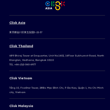
Clisk Asia
東京都品川区東五反田5-22-37
Clisk Thailand
689 Bhiraj Tower at Emquartier, Unit No.1602, 16Floor Sukhumvit Road, North
Klongton, Vadhana, Bangkok 10110
TEL +66-(0)2-060-6977
Clisk Vietnam
Tầng 10, FiveStar Tower, 28Bis Mạc Đĩnh Chi, P. Đa Kao, Quận 1, Ho Chi Minh
city, Vietnam
Clisk Malaysia