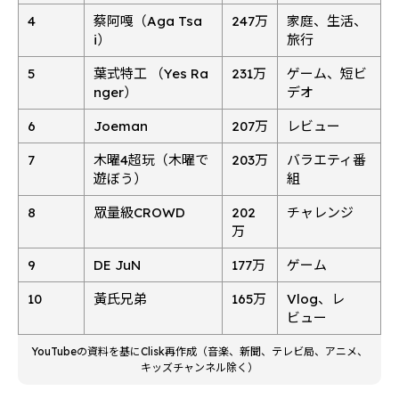
4
蔡阿嘎（Aga Tsa
247万
家庭、生活、
i）
旅行
5
葉式特工 （Yes Ra
231万
ゲーム、短ビ
nger）
デオ
6
Joeman
207万
レビュー
7
木曜4超玩（木曜で
203万
バラエティ番
遊ぼう）
組
8
眾量級CROWD
202
チャレンジ
万
9
DE JuN
177万
ゲーム
10
黃氏兄弟
165万
Vlog、レ
ビュー
YouTubeの資料を基にClisk再作成（音楽、新聞、テレビ局、アニメ、
キッズチャンネル除く）