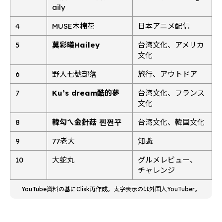
aily
4
MUSE木棉花
日本アニメ配信
5
莫彩曦Hailey
台湾文化、アメリカ
文化
6
野人七號部落
旅行、アウトドア
7
Ku’s dream酷的夢
台湾文化、フランス
文化
8
韓勾ㄟ金針菇 찐쩐꾸
台湾文化、韓国文化
9
77老大
知識
10
大蛇丸
グルメレビュー、
チャレンジ
YouTube資料の基にClisk再作成。太字表示のは外国人YouTuber。