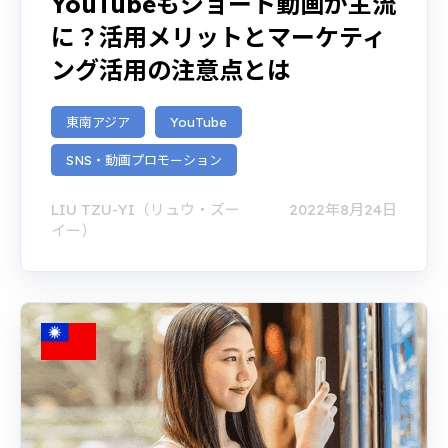
YouTubeもショート動画が主流
に？活用メリットとマーケティ
ング活用の注意点とは
東南アジア
YouTube
SNS・動画プロモーション
LIU TZU-YI（リュウ・ズー
2022年8月24日
イー）