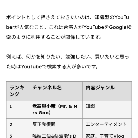
ポイントとして押さえておきたいのは、知識型のYouTu
berが人気なこと。これは台湾人がYouTubeをGoogle検
索のように利用することが関係しています。
例えば、何かを知りたい、勉強したい、買いたいと思っ
た時はYouTubeで検索する人が多いです。
ランキ
チャンネル名
内容ジャンル
ング
1
老高與小茉（Mr. & M
知識
rs Gao）
2
反正我很閒
エンターティメント
3
嘎嫂二伯&蔡波能’s D
家庭、子育てVlog