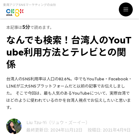
東南アジアSNSマーケティングの会社
5分
本記事は
で読めます。
なんでも検索！台湾人のYouT
ube利用方法とテレビとの関
係
台湾人のSNS利用率は人口の82.6%。中でもYouTube・Facebook・
LINEが三大SNSプラットフォームだと以前の記事でお伝えしまし
た。 そこで今回は、最も人気のあるYouTubeについて、実際台湾で
はどのように使われているのかを台湾人視点でお伝えしたいと思いま
す。
Liu Tzu-Yi（リュウ・ズーイー）
最終更新日: 2024年11月12日
投稿日: 2021年4月9日