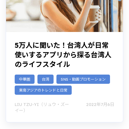
5万人に聞いた！台湾人が日常
使いするアプリから探る台湾人
のライフスタイル
中華圏
台湾
SNS・動画プロモーション
東南アジアのトレンドと日常
LIU TZU-YI（リュウ・ズー
2022年7月6日
イー）