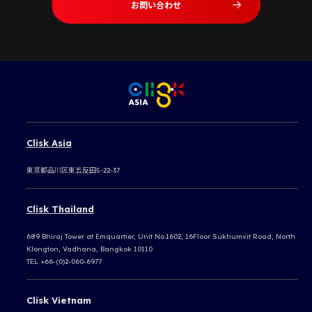
お問い合わせ
Clisk Asia
東京都品川区東五反田5-22-37
Clisk Thailand
689 Bhiraj Tower at Emquartier, Unit No.1602, 16Floor Sukhumvit Road, North
Klongton, Vadhana, Bangkok 10110
TEL +66-(0)2-060-6977
Clisk Vietnam