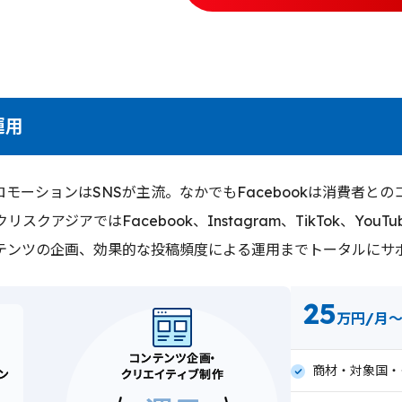
運用
モーションはSNSが主流。なかでもFacebookは消費者と
スクアジアではFacebook、Instagram、TikTok、You
テンツの企画、効果的な投稿頻度による運用までトータルにサ
25
万円/月
商材・対象国・