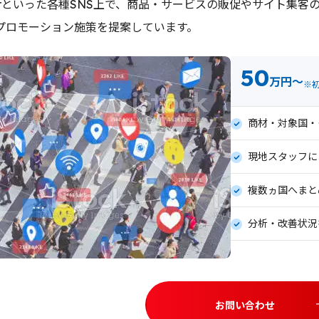
witterといった各種SNS上で、商品・サービスの販促やサイト
プロモーション施策を提案しています。
50
万円〜
※初
商材・対象国・
現地スタッフに
複数ヵ国へまと
分析・改善状況
お問い合わせ