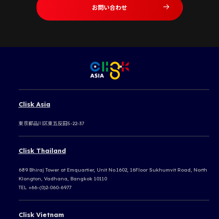
お問い合わせ
Clisk Asia
東京都品川区東五反田5-22-37
Clisk Thailand
689 Bhiraj Tower at Emquartier, Unit No.1602, 16Floor Sukhumvit Road, North
Klongton, Vadhana, Bangkok 10110
TEL +66-(0)2-060-6977
Clisk Vietnam