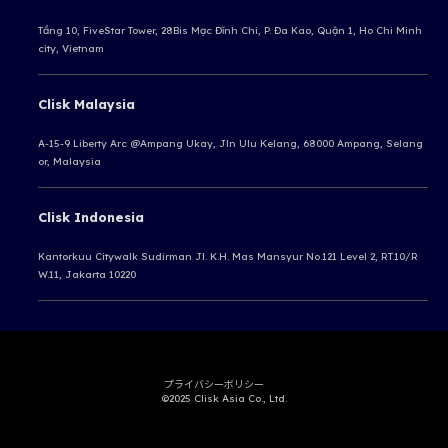
Tầng 10, FiveStar Tower, 28Bis Mạc Đĩnh Chi, P. Đa Kao, Quận 1, Ho Chi Minh
city, Vietnam
Clisk Malaysia
A-15-9 Liberty Arc @Ampang Ukay,
Jln Ulu Kelang, 68000 Ampang,
Selang
or, Malaysia
Clisk Indonesia
Kantorkuu Citywalk Sudirman
Jl. K.H. Mas Mansyur No.121 Level 2, RT.10/R
W.11, Jakarta 10220
プライバシーボリシー
©2025 Clisk Asia Co., Ltd.