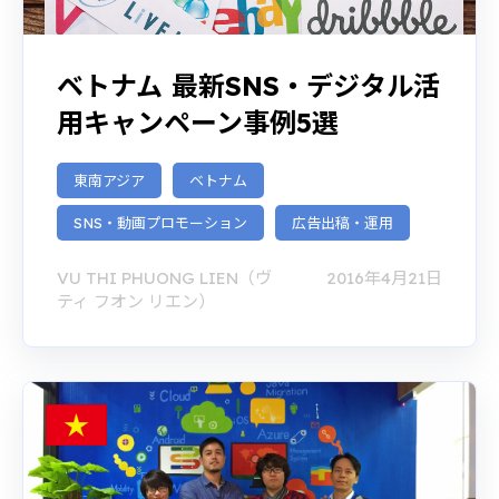
ベトナム 最新SNS・デジタル活
用キャンペーン事例5選
東南アジア
ベトナム
SNS・動画プロモーション
広告出稿・運用
VU THI PHUONG LIEN（ヴ
2016年4月21日
ティ フオン リエン）