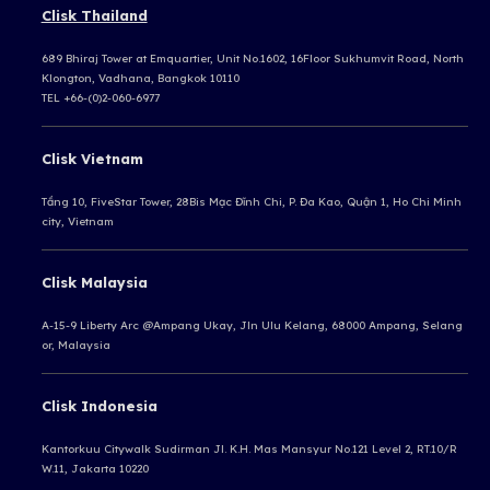
Clisk Thailand
689 Bhiraj Tower at Emquartier, Unit No.1602, 16Floor Sukhumvit Road, North
Klongton, Vadhana, Bangkok 10110
TEL +66-(0)2-060-6977
Clisk Vietnam
Tầng 10, FiveStar Tower, 28Bis Mạc Đĩnh Chi, P. Đa Kao, Quận 1, Ho Chi Minh
city, Vietnam
Clisk Malaysia
A-15-9 Liberty Arc @Ampang Ukay,
Jln Ulu Kelang, 68000 Ampang,
Selang
or, Malaysia
Clisk Indonesia
Kantorkuu Citywalk Sudirman
Jl. K.H. Mas Mansyur No.121 Level 2, RT.10/R
W.11, Jakarta 10220